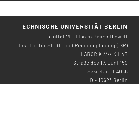
TECHNISCHE UNIVERSITÄT BERLIN
Fakultät VI – Planen Bauen Umwelt
Institut für Stadt- und Regionalplanung (ISR)
LABOR K //// K LAB
Straße des 17. Juni 150
Sekretariat A066
D – 10623 Berlin